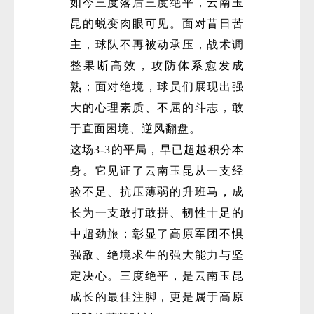
如今三度落后三度绝平，云南玉
昆的蜕变肉眼可见。面对昔日苦
主，球队不再被动承压，战术调
整果断高效，攻防体系愈发成
熟；面对绝境，球员们展现出强
大的心理素质、不屈的斗志，敢
于直面困境、逆风翻盘。
这场3-3的平局，早已超越积分本
身。它见证了云南玉昆从一支经
验不足、抗压薄弱的升班马，成
长为一支敢打敢拼、韧性十足的
中超劲旅；彰显了高原军团不惧
强敌、绝境求生的强大能力与坚
定决心。三度绝平，是云南玉昆
成长的最佳注脚，更是属于高原