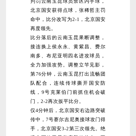
判罚云南玉昆球员禁区内手球，
北京国安获得点球，张稀哲主罚
命中，比分改写为2-1，北京国安
再度领先。
比分落后的云南玉昆果断调整，
接连换上侯永永、黄紫昌、费尔
南多、布尼亚明四名进攻球员，
全力加强攻势。调整立竿见影，
第76分钟，云南玉昆打出流畅团
队配合，连续传球撕开国安防
线，9号克莱伯门前抓住机会破
门，2-2再次扳平比分。
仅4分钟后，北京国安右边路突破
传中，7号赛尔吉尼奥接球攻门得
手，北京国安3-2第三次领先。绝