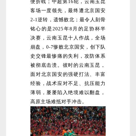
便折戟；中超第16轮，云南玉昆
客场一度领先，最终遭北京国安
2-1逆转，遗憾败北；最令人刻骨
铭心的是2025年8月的足协杯半
决赛，云南玉昆十人作战，全场
崩盘，0-7惨败北京国安，创下队
史交锋最惨痛的失利，攻防体系
被彻底击溃。彼时的云南玉昆，
面对北京国安的强硬打法、丰富
经验，战术应对不足、抗压能力
薄弱，屡屡陷入绝境难以翻盘，
高原主场难抵对手冲击。