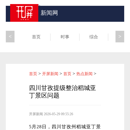
新闻网
<
>
首页
时事
综合
昆滇
>
>
>
>
首页
开屏新闻
首页
热点新闻
四川甘孜提级整治稻城亚
丁景区问题
开屏新闻
2026-05-29 09:55:26
5月28日，四川甘孜州稻城亚丁景