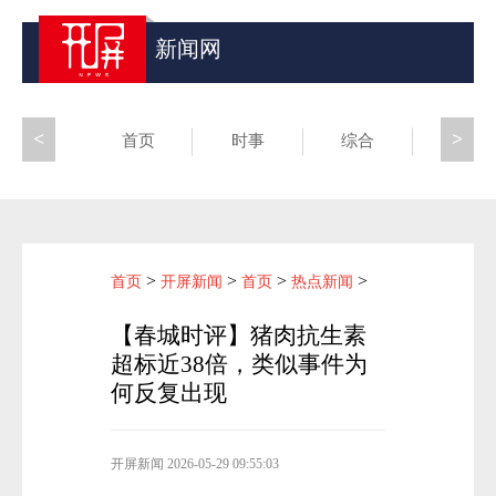
新闻网
<
>
首页
时事
综合
昆滇
>
>
>
>
首页
开屏新闻
首页
热点新闻
【春城时评】猪肉抗生素
超标近38倍，类似事件为
何反复出现
开屏新闻
2026-05-29 09:55:03