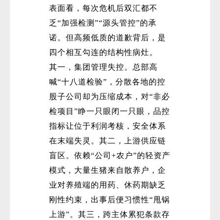
表面看，每次危机后双汇都不
乏“加强检测”“源头管控”的承
诺。但高频低质的道歉背后，是
四个相互勾连的结构性病灶。
其一，集团管理失控。总部高
喊“十八道检验”，分散各地的控
微
股子公司却为压缩成本，对“非必
检项目”睁一只眼闭一只眼，品控
指标让位于利润考核，安全体系
在末端失灵。其二，上游供应链
盲区。依赖“公司+农户”的轻资产
模式，大量生猪来自散养户，企
业对养殖端的用药、休药期缺乏
刚性约束，出事后便习惯性“甩锅
上游”。其三，跨主体累犯条款存