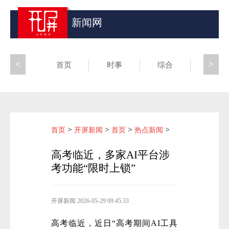
新闻网
<
>
首页
时事
综合
昆滇
>
>
>
>
首页
开屏新闻
首页
热点新闻
高考临近，多家AI平台涉
考功能“限时上锁”
开屏新闻
2026-05-29 09:45:33
高考临近，近日“高考期间AI工具