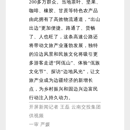
200多万群众。当地茶叶、坚果、
咖啡、橡胶、甘蔗等特色农产品
由此拥有了高效物流通道，“出山
出边”更加便捷。路通了、货畅
了、人也旺了，这条高速公路还
将带动文旅产业蓬勃发展，独特
的沿边风景和民族文化将吸引更
多游客走进“阿佤山”、体验“佤族
文化节”、探访“边地风光”，让文
旅产业成为边疆经济的新增长
点，为乡村振兴和固边兴边富民
行动注入持久动力。
开屏新闻记者 王磊 云南交投集团
供视频
一审 严媛