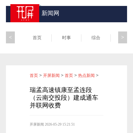
新闻网
<
>
首页
时事
综合
昆滇
>
>
>
>
首页
开屏新闻
首页
热点新闻
瑞孟高速镇康至孟连段
（云南交投段）建成通车
并联网收费
开屏新闻
2026-05-29 15:21:51