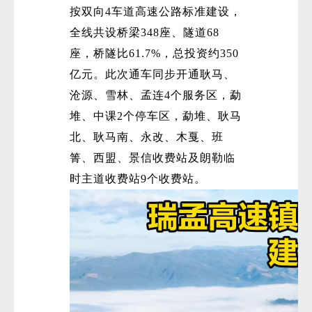
按双向4车道高速公路标准建设，
全线共设桥梁348座、隧道68
座，桥隧比61.7%，总投资约350
亿元。此次通车同步开通耿马、
沧源、雪林、孟连4个服务区，勐
堆、中课2个停车区，勐堆、耿马
微
北、耿马南、永改、木戛、班
箐、西盟、景信收费站及朗勒临
时主道收费站9个收费站。