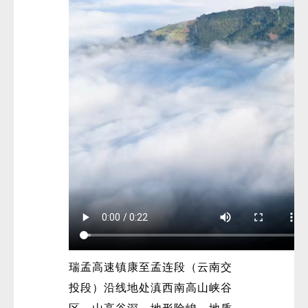
瑞孟高速镇康至孟连段（云南交
投段）沿线地处滇西南高山峡谷