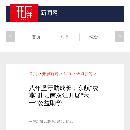
新闻网
<
>
首页
时事
综合
昆滇
>
>
>
>
首页
开屏新闻
首页
热点新闻
八年坚守助成长，东航“凌
燕”赴云南双江开展“六
一”公益助学
开屏新闻
2026-05-29 16:47:35