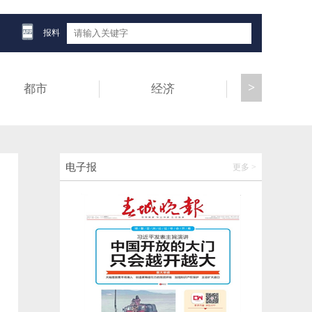
昆明21条公交地铁高峰接驳专线累计载客60.
57万人次
报料
2026-05-29 16:47:23
>
都市
经济
健康
藏在时光里的“天然摄影棚”，跟着《黑夜告
白》探访易门县绿汁镇
2026-05-29 19:17:56
迪庆州1名干部被开除党籍和公职
电子报
更多 >
2026-05-29 18:23:20
【云新发布】紧扣四大发展定位，楚雄州全
力谱写“十五五”发展新篇章
2026-05-29 18:19:01