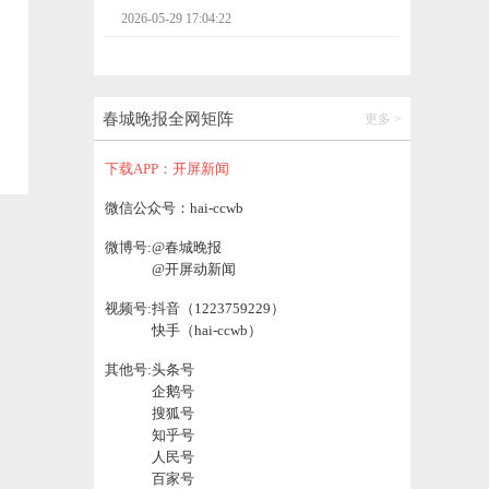
2026-05-29 17:04:22
昆明市西山区启动“多元共护未成年人 全民
携手防范诈骗”系列宣传活动
春城晚报全网矩阵
更多 >
2026-05-29 16:57:39
下载APP：开屏新闻
昆明21条公交地铁高峰接驳专线累计载客60.
微信公众号：hai-ccwb
57万人次
微博号:
@春城晚报
2026-05-29 16:47:23
@开屏动新闻
视频号:
抖音（1223759229）
藏在时光里的“天然摄影棚”，跟着《黑夜告
快手（hai-ccwb）
白》探访易门县绿汁镇
2026-05-29 19:17:56
其他号:
头条号
企鹅号
搜狐号
迪庆州1名干部被开除党籍和公职
知乎号
人民号
2026-05-29 18:23:20
百家号