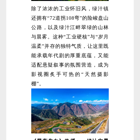
除了浓浓的工业怀旧风，绿汁镇
还拥有“72道拐108弯”的险峻盘山
公路，以及绿汁江畔翠绿的山林
与晨雾。这种“工业硬核”与“岁月
温柔”并存的独特气质，让这里既
能承载年代剧的厚重底蕴，又能
适配悬疑叙事的氛围营造，成为
影视圈炙手可热的“天然摄影
棚”。