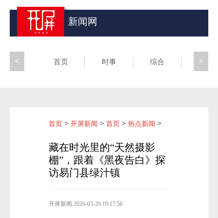
新闻网
<
>
首页
时事
综合
昆滇
>
>
>
>
首页
开屏新闻
首页
热点新闻
藏在时光里的“天然摄影
棚”，跟着《黑夜告白》探
访易门县绿汁镇
开屏新闻
2026-05-29 19:17:56