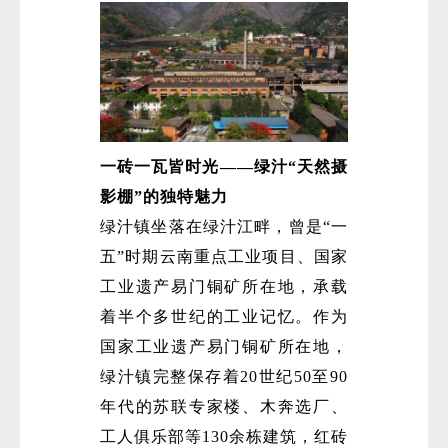
一砖一瓦皆时光——绿汁“天然摄
微
影棚”的独特魅力
绿汁镇坐落在绿汁江畔，曾是“一
五”时期云南重点工业项目、国家
工业遗产易门铜矿所在地，承载
着半个多世纪的工业记忆。作为
国家工业遗产易门铜矿所在地，
绿汁镇完整保存着20世纪50至90
年代的苏联专家楼、木奔选厂、
工人俱乐部等130余栋建筑，红砖