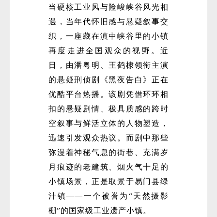
当硬核工业风与险峻峡谷风光相
遇，当年代怀旧感与悬疑叙事交
织，一座藏在滇中峡谷里的小镇
再度走进全国观众的视野。近
日，由潘粤明、王鹤棣领衔主演
的悬疑刑侦剧《黑夜告白》正在
优酷平台热播。该剧凭借环环相
扣的悬疑剧情、极具质感的跨时
空叙事与鲜活立体的人物塑造，
迅速引发观众热议。而剧中那些
弥漫着神秘气息的街巷、充满岁
月痕迹的老建筑、烟火气十足的
小镇场景，正是取景于易门县绿
汁镇——一个被誉为“天然摄影
棚”的国家级工业遗产小镇。