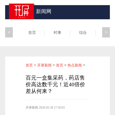
新闻网
<
>
首页
时事
综合
昆滇
>
>
>
>
首页
开屏新闻
首页
热点新闻
百元一盒集采药，药店售
价高达数千元！近40倍价
差从何来？
开屏新闻
2026-05-30 17:56:03