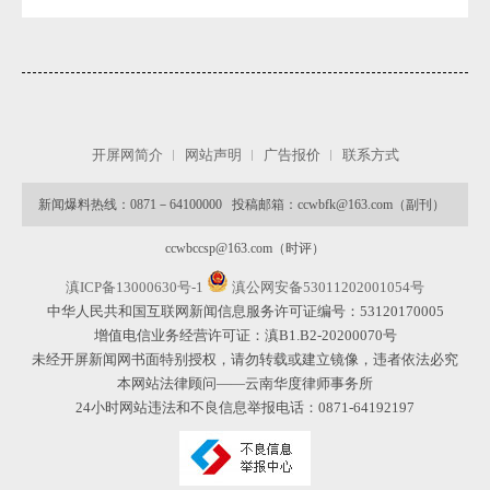
开屏网简介
网站声明
广告报价
联系方式
新闻爆料热线：0871－64100000 投稿邮箱：ccwbfk@163.com（副刊）
ccwbccsp@163.com（时评）
滇ICP备13000630号-1
滇公网安备53011202001054号
中华人民共和国互联网新闻信息服务许可证编号：53120170005
增值电信业务经营许可证：滇B1.B2-20200070号
未经开屏新闻网书面特别授权，请勿转载或建立镜像，违者依法必究
本网站法律顾问——云南华度律师事务所
24小时网站违法和不良信息举报电话：0871-64192197