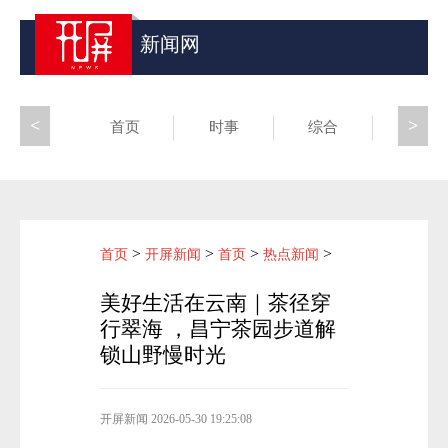
新闻网
<
>
首页
时事
综合
昆滇
>
>
>
>
首页
开屏新闻
首页
热点新闻
美好生活在云南｜茶径穿
行翠海 ，昌宁茶园步道解
锁山野慢时光
开屏新闻
2026-05-30 19:25:08