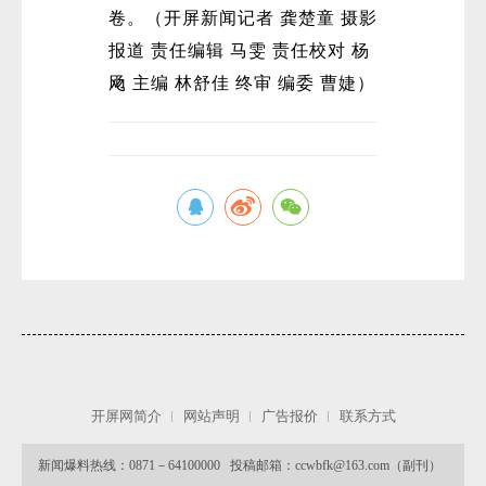
卷。（开屏新闻记者 龚楚童 摄影
报道 责任编辑 马雯 责任校对 杨
飏 主编 林舒佳 终审 编委 曹婕）
微
开屏网简介
网站声明
广告报价
联系方式
新闻爆料热线：0871－64100000 投稿邮箱：ccwbfk@163.com（副刊）