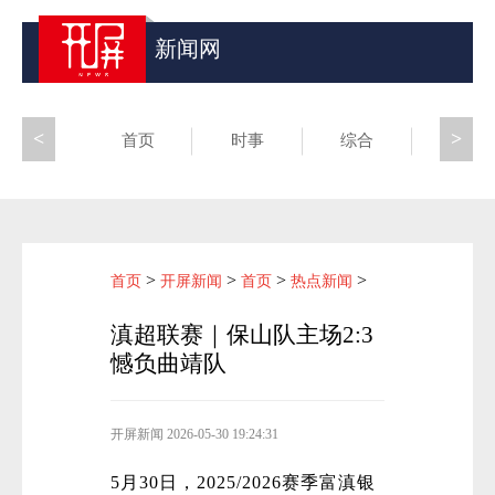
新闻网
<
>
首页
时事
综合
昆滇
>
>
>
>
首页
开屏新闻
首页
热点新闻
滇超联赛｜保山队主场2:3
憾负曲靖队
开屏新闻
2026-05-30 19:24:31
5月30日，2025/2026赛季富滇银