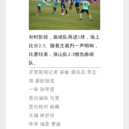
补时阶段，曲靖队再进1球，场上
比分2:3。随着主裁判一声哨响，
比赛结束，保山队2:3憾负曲靖
队。
开屏新闻记者 崔敏 通讯员 李志
旭 摄影报道
一审 孙琴霞
责任编辑 马雯
责任校对 杨飏
主编 林舒佳
终审 编委 曹婕