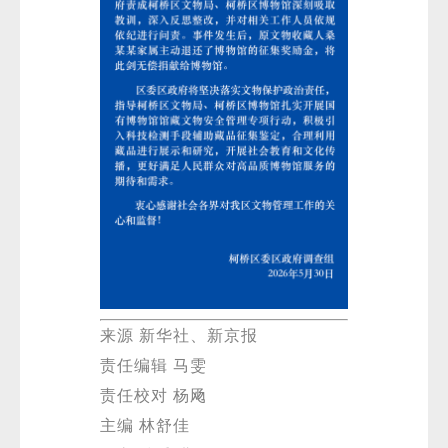
来源 新华社、新京报
责任编辑 马雯
责任校对 杨飏
主编 林舒佳