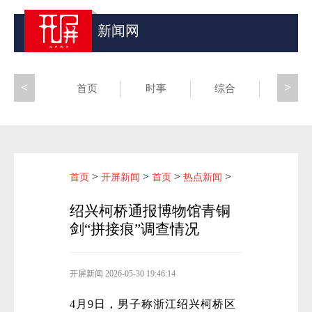
新闻网
<
>
首页
时事
综合
昆滇
>
>
>
>
首页
开屏新闻
首页
热点新闻
绍兴柯桥通报博物馆青铜
剑“拼接痕”调查情况
开屏新闻
2026-05-30 19:46:14
4月9日，男子称浙江绍兴柯桥区