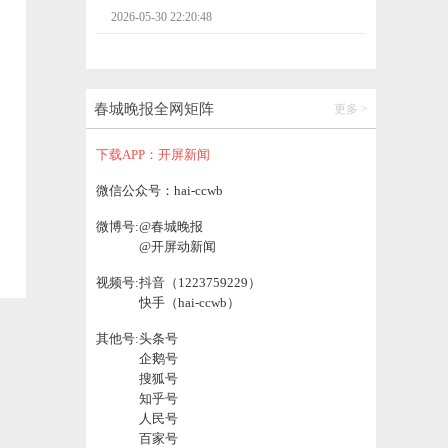
2026-05-30 22:20:48
“看一眼就走”到“留下来旅居”！富源文旅转
型跑出加速度
春城晚报全网矩阵
更多 >
2026-05-30 20:46:28
下载APP：开屏新闻
明晚，记得抬头看！
微信公众号：hai-ccwb
微博号:
@春城晚报
2026-05-30 20:46:30
@开屏动新闻
视频号:
抖音（1223759229）
新华社追问G40致13死3伤事故！现场有数十
快手（hai-ccwb）
米长轮胎印痕，超载客车甚至携带一辆电动
自行车
2026-05-30 20:46:36
其他号:
头条号
企鹅号
搜狐号
绍兴柯桥通报博物馆青铜剑“拼接痕”调查情
知乎号
况
人民号
2026-05-30 19:46:14
百家号