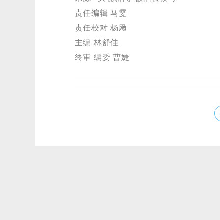
责任编辑 马雯
责任校对 杨飏
主编 林舒佳
终审 编委 曹婕