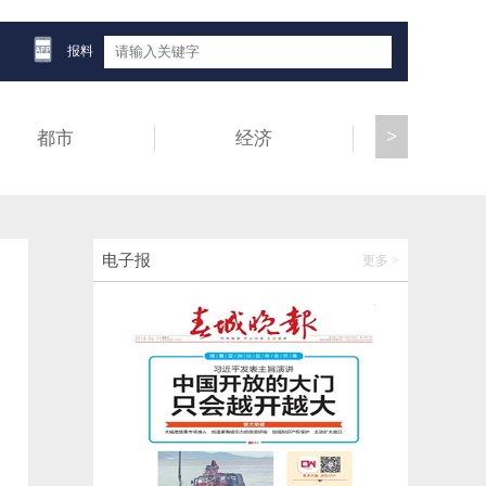
报料
>
都市
经济
健康
绍兴柯桥通报博物馆青铜剑“拼接痕”调查情
电子报
更多 >
况
2026-05-30 19:46:14
美好生活在云南｜茶径穿行翠海 ，昌宁茶园
步道解锁山野慢时光
2026-05-30 19:25:08