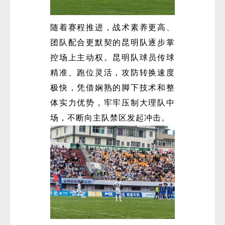
随着赛程推进，战术素养更高、
团队配合更默契的昆明队逐步掌
控场上主动权。昆明队球员传球
精准、跑位灵活，攻防转换速度
极快，凭借娴熟的脚下技术和整
体实力优势，牢牢压制大理队中
场，不断向主队禁区发起冲击。