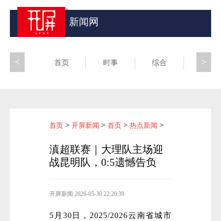
新闻网
<
>
首页
时事
综合
昆滇
>
>
>
>
首页
开屏新闻
首页
热点新闻
滇超联赛｜大理队主场迎
战昆明队，0:5遗憾告负
开屏新闻
2026-05-30 22:20:39
5月30日，2025/2026云南省城市