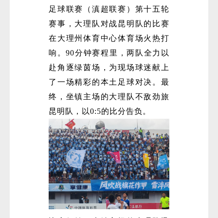
足球联赛（滇超联赛）第十五轮
赛事，大理队对战昆明队的比赛
在大理州体育中心体育场火热打
响。90分钟赛程里，两队全力以
赴角逐绿茵场，为现场球迷献上
了一场精彩的本土足球对决。最
终，坐镇主场的大理队不敌劲旅
昆明队，以0:5的比分告负。