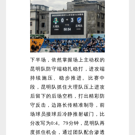
下半场，依然掌握场上主动权的
昆明队防守端稳扎稳打，进攻端
持续施压、稳步推进。比赛中
段，昆明队抓住大理队压上进攻
后留下的后场空档，打出精彩防
守反击，边路长传精准制导，前
场球员接球后冷静推射破门，比
分改写为0:4。79分钟，昆明队再
度抓住机会，通过团队配合渗透