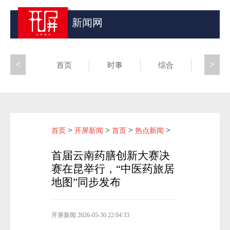
新闻网
<
>
首页
时事
综合
昆滇
>
>
>
>
首页
开屏新闻
首页
热点新闻
首届云南药膳创新大赛决
赛在昆举行，“中医药旅居
地图”同步发布
开屏新闻
2026-05-30 22:04:33