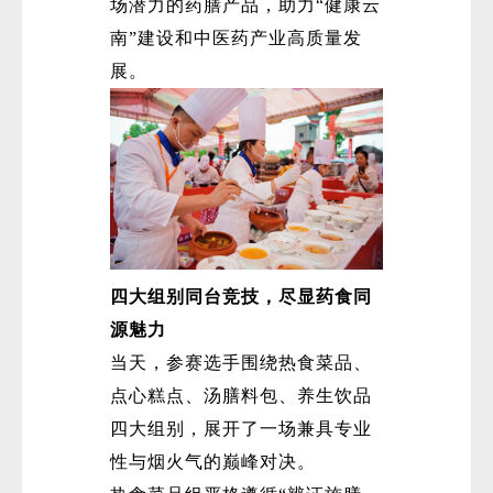
场潜力的药膳产品，助力“健康云
南”建设和中医药产业高质量发
展。
微
四大组别同台竞技，尽显药食同
源魅力
当天，参赛选手围绕热食菜品、
点心糕点、汤膳料包、养生饮品
四大组别，展开了一场兼具专业
性与烟火气的巅峰对决。