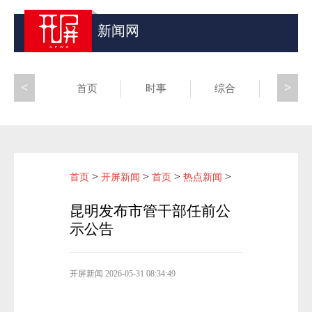
新闻网
<
>
首页
时事
综合
昆滇
>
>
>
>
首页
开屏新闻
首页
热点新闻
昆明发布市管干部任前公
示公告
开屏新闻
2026-05-31 08:34:49