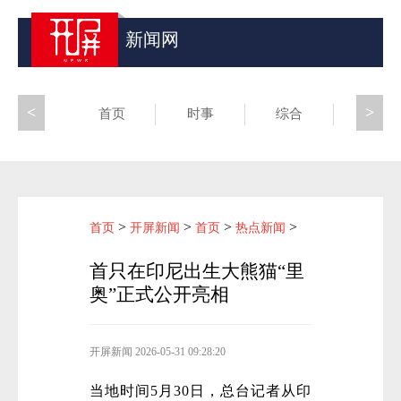
新闻网
<
>
首页
时事
综合
昆滇
>
>
>
>
首页
开屏新闻
首页
热点新闻
首只在印尼出生大熊猫“里
奥”正式公开亮相
开屏新闻
2026-05-31 09:28:20
当地时间5月30日，总台记者从印