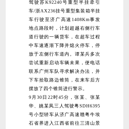
驾驶苏K92240号重型半挂牵引
车/浙AX236挂号重型集装箱半挂
车行驶至济广高速1408Km事发
地点路段时，计划超越右侧行车
道行驶的一辆货车，在超车过程
中车速逐渐下降并熄火停车，停
放于左侧行车道内。谭某兵多次
尝试重新启动车辆未果，便电话
联系广州车队寻求解决办法，并
下车拾取路边锥筒，在来车后方
摆放了四个锥筒进行警示。
9月30日22时45分，张某、张某
华、姚某凤三人驾驶粤SDH6395
号小型轿车从济广高速赣粤牛埃
石省界进入江西省前往三清山景