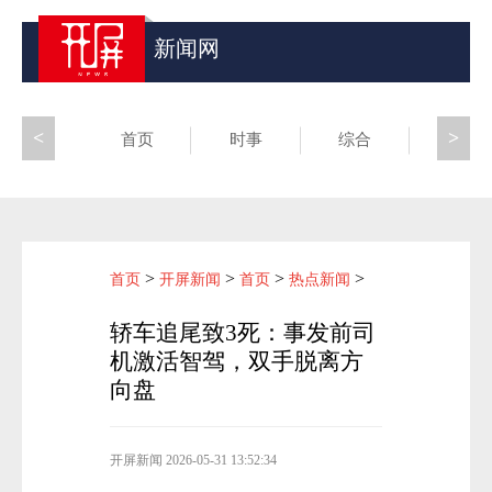
新闻网
<
>
首页
时事
综合
昆滇
>
>
>
>
首页
开屏新闻
首页
热点新闻
轿车追尾致3死：事发前司
机激活智驾，双手脱离方
向盘
开屏新闻
2026-05-31 13:52:34