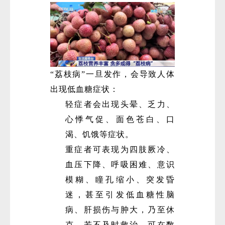
“荔枝病”一旦发作，会导致人体
出现低血糖症状：
微
轻症者会出现头晕、乏力、
心悸气促、面色苍白、口
渴、饥饿等症状。
重症者可表现为四肢厥冷、
血压下降、呼吸困难、意识
模糊、瞳孔缩小、突发昏
迷，甚至引发低血糖性脑
病、肝损伤与肿大，乃至休
克。若不及时救治，可在数