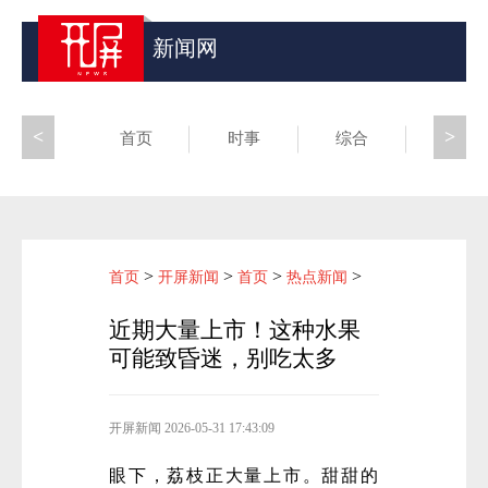
新闻网
<
>
首页
时事
综合
昆滇
>
>
>
>
首页
开屏新闻
首页
热点新闻
近期大量上市！这种水果
可能致昏迷，别吃太多
开屏新闻
2026-05-31 17:43:09
眼下，荔枝正大量上市。甜甜的