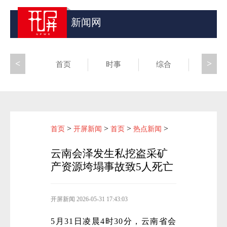
新闻网
<
>
首页
时事
综合
昆滇
>
>
>
>
首页
开屏新闻
首页
热点新闻
云南会泽发生私挖盗采矿
产资源垮塌事故致5人死亡
开屏新闻
2026-05-31 17:43:03
5月31日凌晨4时30分，云南省会