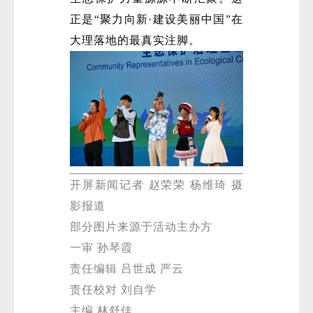
正是“聚力向新·建设美丽中国”在
大理落地的最真实注脚。
开屏新闻记者 赵荣荣 杨维琦 摄
影报道
部分图片来源于活动主办方
一审 孙琴霞
责任编辑 吕世成 严云
责任校对 刘自学
主编 林舒佳