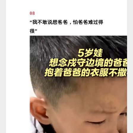
08
“我不敢说想爸爸，怕爸爸难过得
很”