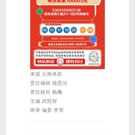
来源 云南体彩
责任编辑 猫恩泊
责任校对 杨飏
主编 武熙智
终审 编委 李荣