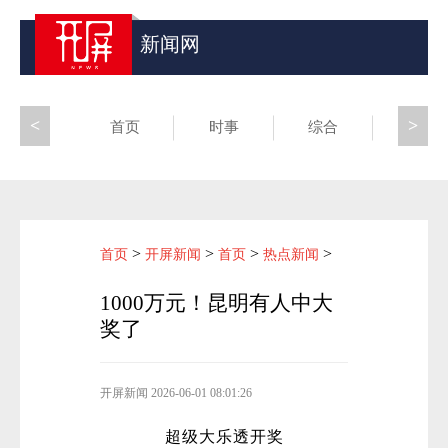
新闻网
<
>
首页
时事
综合
昆滇
>
>
>
>
首页
开屏新闻
首页
热点新闻
1000万元！昆明有人中大
奖了
开屏新闻
2026-06-01 08:01:26
超级大乐透开奖