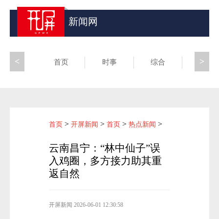
新闻网
<
>
首页
时事
综合
昆滇
>
>
>
>
首页
开屏新闻
首页
热点新闻
云南昌宁：“林中仙子”误
入鸡圈，多方接力助其重
返自然
开屏新闻
2026-06-01 12:30:58