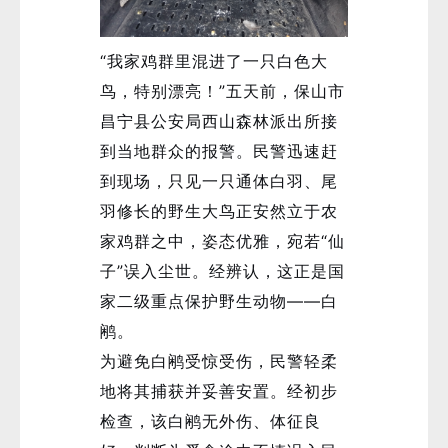
“我家鸡群里混进了一只白色大
鸟，特别漂亮！”五天前，保山市
昌宁县公安局西山森林派出所接
到当地群众的报警。民警迅速赶
到现场，只见一只通体白羽、尾
微
羽修长的野生大鸟正安然立于农
家鸡群之中，姿态优雅，宛若“仙
子”误入尘世。经辨认，这正是国
家二级重点保护野生动物——白
鹇。
为避免白鹇受惊受伤，民警轻柔
地将其捕获并妥善安置。经初步
检查，该白鹇无外伤、体征良