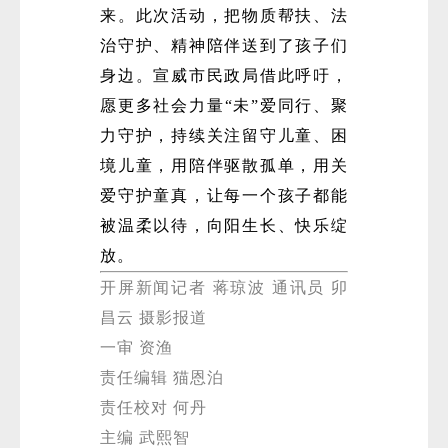
来。此次活动，把物质帮扶、法
治守护、精神陪伴送到了孩子们
身边。宣威市民政局借此呼吁，
愿更多社会力量“未”爱同行、聚
力守护，持续关注留守儿童、困
境儿童，用陪伴驱散孤单，用关
爱守护童真，让每一个孩子都能
被温柔以待，向阳生长、快乐绽
放。
开屏新闻记者 蒋琼波 通讯员 卯
昌云 摄影报道
一审 资渔
责任编辑 猫恩泊
责任校对 何丹
主编 武熙智