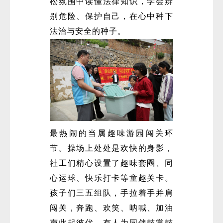
松氛围中读懂法律知识，学会辨
别危险、保护自己，在心中种下
法治与安全的种子。
最热闹的当属趣味游园闯关环
节。操场上处处是欢快的身影，
社工们精心设置了趣味套圈、同
心运球、快乐打卡等童趣关卡。
孩子们三五组队，手拉着手并肩
闯关，奔跑、欢笑、呐喊、加油
声此起彼伏。有人为同伴鼓掌鼓