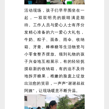
活动现场，孩子们早早围坐在一
起，一双双明亮的眼睛满是期
待。工作人员与爱心人士有序分
发精心准备的六一爱心大礼包，
牛奶、粽子、面条、雨伞、收纳
微
箱、牙膏、棒棒糖等生活物资与
小零食整齐摆放。领到礼物的孩
子兴奋地互相展示，有的轻轻抚
摸崭新的收纳箱，有的迫不及待
地拆开糖果，稚嫩的脸庞上绽放
出治愈的笑容，一声声“谢谢叔叔
阿姨”，让现场暖意不断升温。