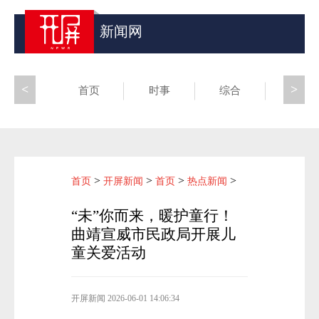
新闻网
<
>
首页
时事
综合
昆滇
>
>
>
>
首页
开屏新闻
首页
热点新闻
“未”你而来，暖护童行！
曲靖宣威市民政局开展儿
童关爱活动
开屏新闻
2026-06-01 14:06:34