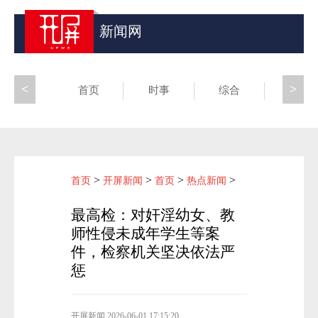
新闻网
<
>
首页
时事
综合
昆滇
>
>
>
>
首页
开屏新闻
首页
热点新闻
最高检：对奸淫幼女、教
师性侵未成年学生等案
件，检察机关坚决依法严
惩
开屏新闻
2026-06-01 17:15:20