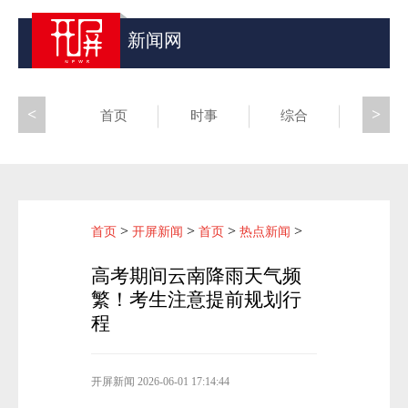
新闻网
<
>
首页
时事
综合
昆滇
>
>
>
>
首页
开屏新闻
首页
热点新闻
高考期间云南降雨天气频
繁！考生注意提前规划行
程
开屏新闻
2026-06-01 17:14:44