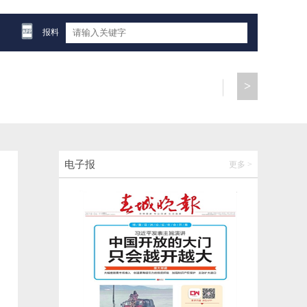
报料
>
电子报
更多 >