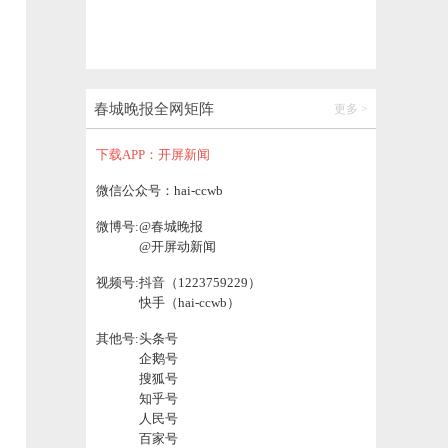
春城晚报全网矩阵
更多 >
下载APP：开屏新闻
微信公众号：hai-ccwb
微博号:
@春城晚报
@开屏动新闻
视频号:
抖音（1223759229）
快手（hai-ccwb）
其他号:
头条号
企鹅号
搜狐号
知乎号
人民号
百家号