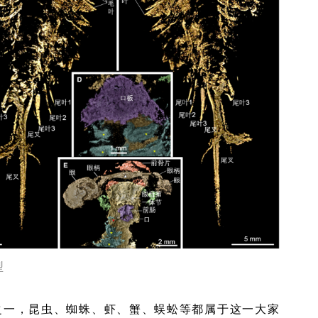
型
之一，昆虫、蜘蛛、虾、蟹、蜈蚣等都属于这一大家