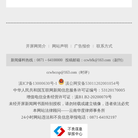
开屏网简介
网站声明
广告报价
联系方式
微
新闻爆料热线：0871－64100000 投稿邮箱：ccwbfk@163.com（副刊）
ccwbccsp@163.com（时评）
滇ICP备13000630号-1
滇公网安备53011202001054号
中华人民共和国互联网新闻信息服务许可证编号：53120170005
增值电信业务经营许可证：滇B1.B2-20200070号
未经开屏新闻网书面特别授权，请勿转载或建立镜像，违者依法必究
本网站法律顾问——云南华度律师事务所
24小时网站违法和不良信息举报电话：0871-64192197