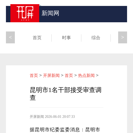
新闻网
<
>
首页
时事
综合
昆滇
>
>
>
>
首页
开屏新闻
首页
热点新闻
昆明市1名干部接受审查调
查
开屏新闻
2026-06-01 20:07:33
据昆明市纪委监委消息：昆明市