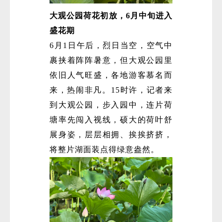
大观公园荷花初放，6月中旬进入
盛花期
6月1日午后，烈日当空，空气中
裹挟着阵阵暑意，但大观公园里
依旧人气旺盛，各地游客慕名而
来，热闹非凡。15时许，记者来
到大观公园，步入园中，连片荷
塘率先闯入视线，硕大的荷叶舒
展身姿，层层相拥、挨挨挤挤，
将整片湖面装点得绿意盎然。