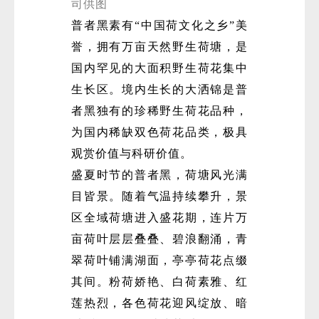
司供图
普者黑素有“中国荷文化之乡”美
誉，拥有万亩天然野生荷塘，是
国内罕见的大面积野生荷花集中
生长区。境内生长的大洒锦是普
者黑独有的珍稀野生荷花品种，
为国内稀缺双色荷花品类，极具
观赏价值与科研价值。
盛夏时节的普者黑，荷塘风光满
目皆景。随着气温持续攀升，景
区全域荷塘进入盛花期，连片万
亩荷叶层层叠叠、碧浪翻涌，青
翠荷叶铺满湖面，亭亭荷花点缀
其间。粉荷娇艳、白荷素雅、红
莲热烈，各色荷花迎风绽放、暗