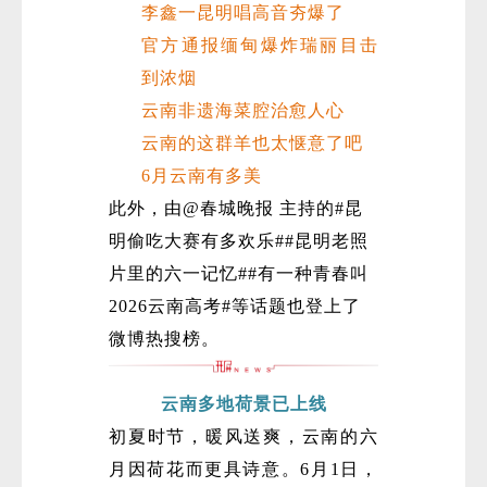
李鑫一昆明唱高音夯爆了
官方通报缅甸爆炸瑞丽目击
到浓烟
云南非遗海菜腔治愈人心
云南的这群羊也太惬意了吧
6月云南有多美
此外，由@春城晚报 主持的#昆
微
明偷吃大赛有多欢乐##昆明老照
片里的六一记忆##有一种青春叫
2026云南高考#等话题也登上了
微博热搜榜。
云南多地荷景已上线
初夏时节，暖风送爽，云南的六
月因荷花而更具诗意。6月1日，