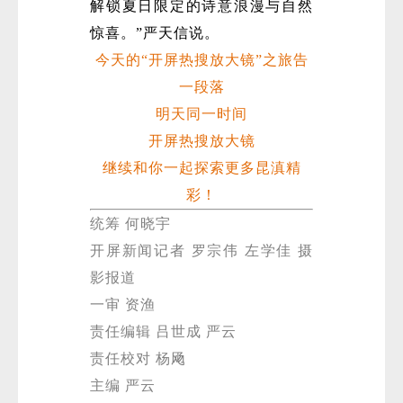
解锁夏日限定的诗意浪漫与自然
惊喜。”严天信说。
今天的“开屏热搜放大镜”之旅告
一段落
明天同一时间
开屏热搜放大镜
继续和你一起探索更多昆滇精
彩！
统筹 何晓宇
开屏新闻记者 罗宗伟 左学佳 摄
影报道
一审 资渔
责任编辑 吕世成 严云
责任校对 杨飏
主编 严云