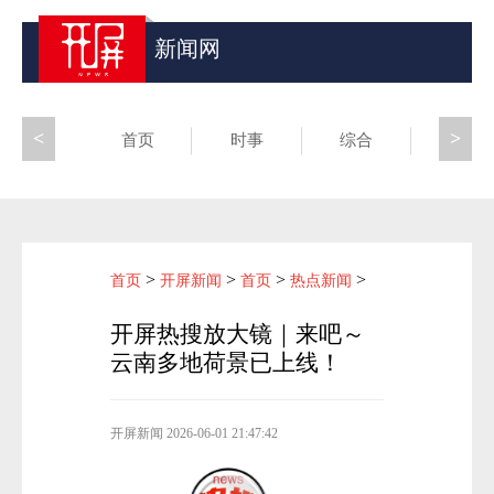
新闻网
<
>
首页
时事
综合
昆滇
>
>
>
>
首页
开屏新闻
首页
热点新闻
开屏热搜放大镜｜来吧～
云南多地荷景已上线！
开屏新闻
2026-06-01 21:47:42