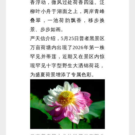
香浮动，微风过处荷香四溢。泛
柳叶小舟于湖面之上，两岸青峰
叠翠，一池荷韵飘香，移步换
景、步步如画。
严天信介绍，5月25日普者黑景区
万亩荷塘内出现了2026年第一株
罕见并蒂莲，近期又在景区内惊
现罕见十字型野生大洒锦荷花，
为盛夏荷景增添了专属色彩。