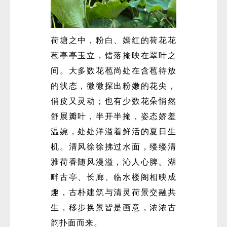
荷塘之中，粉白、嫣红的荷花花
苞亭亭玉立，错落掩映在翠叶之
间。大多数花苞尚处在含苞待放
的状态，微微探出粉嫩的花尖，
俏皮又灵动；也有少数花朵悄然
舒展瓣叶，半开半掩，姿态娇羞
温婉，处处洋溢着鲜活的夏日生
机。清风徐徐拂过水面，缕缕清
雅荷香随风漫溢，沁人心脾。湖
畔古亭、长廊、临水楼阁相映成
趣，古朴建筑与清灵荷景交融共
生，移步换景皆是画意，浓浓古
韵扑面而来。