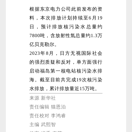
根据东京电力公司此前发布的资
料，本次排放计划持续至6月19
日，预计排放核污染水总量约
7800吨，含放射性氚总量约1.3万
亿贝克勒尔。
2023年8月，日方无视国际社会
微
的强烈质疑和反对，单方面强行
启动福岛第一核电站核污染水排
海。截至目前共完成19次核污染
水排放，累计排放量近15万吨。
来源 新华社
责任编辑 猫恩泊
责任校对 李鸿睿
主编 武熙智