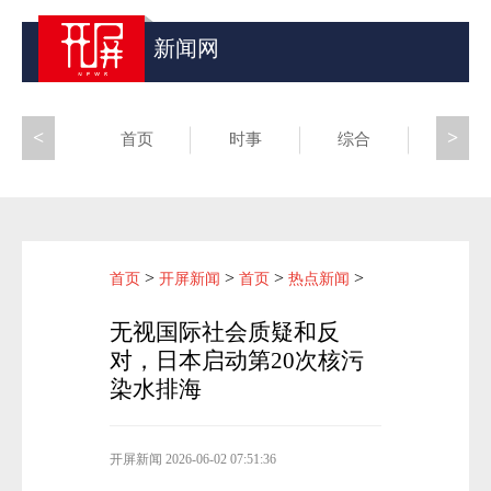
新闻网
<
>
首页
时事
综合
昆滇
>
>
>
>
首页
开屏新闻
首页
热点新闻
无视国际社会质疑和反
对，日本启动第20次核污
染水排海
开屏新闻
2026-06-02 07:51:36