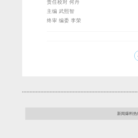
责任校对 何丹
主编 武熙智
终审 编委 李荣
新闻爆料热线：