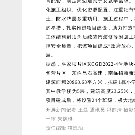
育配套，满足周边居民子女就学需求。
化施工组织、优化资源配置、注重细节
土、防水垫层多重功用。施工过程中，
的举措，扎实推进项目建设，助力打造“
主体结构封顶为后续装饰装修等附属工
控安全质量，把该项目建成“政府放心
展。
据悉，巫家坝片区KCGD2022-4
甸营片区，东临昆石高速，南临招商雍
建筑面积20968.68平方米，拟建1
其中教学楼为5层，建筑高度23.25米
项目建成后，将设置24个班级，极大
开屏新闻记者 王磊 通讯员 冯韵清 摄
一审 朱婉琪
责任编辑 猫恩泊