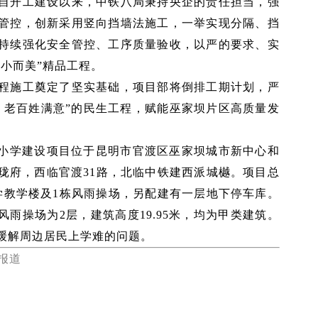
自开工建设以来，中铁八局秉持央企的责任担当，强
管控，创新采用竖向挡墙法施工，一举实现分隔、挡
持续强化安全管控、工序质量验收，以严的要求、实
小而美”精品工程。
程施工奠定了坚实基础，项目部将倒排工期计划，严
、老百姓满意”的民生工程，赋能巫家坝片区高质量发
号地块小学建设项目位于昆明市官渡区巫家坝城市新中心和
珑府，西临官渡31路，北临中铁建西派城樾。项目总
栋小学教学楼及1栋风雨操场，另配建有一层地下停车库。
，风雨操场为2层，建筑高度19.95米，均为甲类建筑。
地缓解周边居民上学难的问题。
影报道