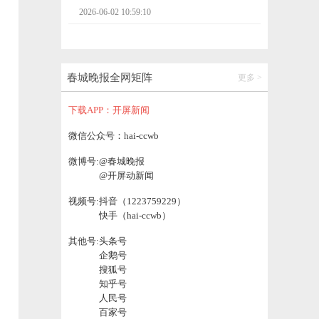
2026-06-02 10:22:04
昆明官渡区金马寺大小村643套回迁房8月交
付
春城晚报全网矩阵
更多 >
2026-06-02 10:21:56
下载APP：开屏新闻
【春城时评】工伤认定“48小时条款”该改改
微信公众号：hai-ccwb
了
微博号:
@春城晚报
2026-06-02 10:21:59
@开屏动新闻
视频号:
抖音（1223759229）
开屏医探｜远离糖尿病足，守住行走尊严！
快手（hai-ccwb）
科学防治指南请收好
2026-06-02 14:14:13
其他号:
头条号
企鹅号
搜狐号
开屏医探｜喝冰水会长胖吗？医生提醒→
知乎号
人民号
2026-06-02 14:14:22
百家号