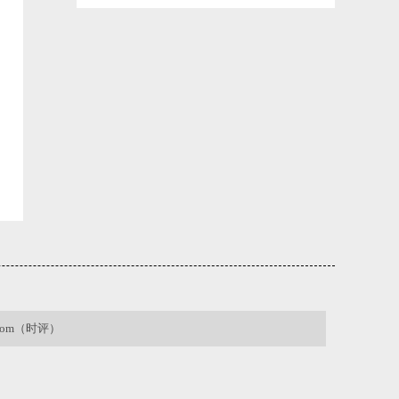
昆明巫家坝片区一小学项目主体结构顺利封
顶
2026-06-02 12:22:30
.com（时评）