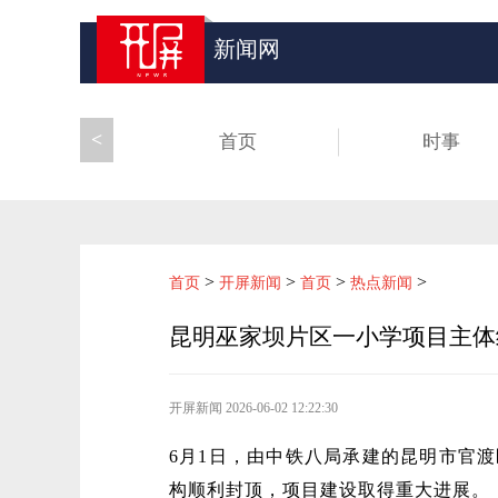
新闻网
<
首页
时事
>
>
>
>
首页
开屏新闻
首页
热点新闻
昆明巫家坝片区一小学项目主体
开屏新闻
2026-06-02 12:22:30
6月1日，由中铁八局承建的昆明市官渡区
构顺利封顶，项目建设取得重大进展。