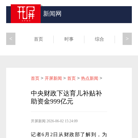
新闻网
<
>
首页
时事
综合
昆滇
>
>
>
>
首页
开屏新闻
首页
热点新闻
中央财政下达育儿补贴补
助资金999亿元
开屏新闻
2026-06-02 15:24:09
记者6月2日从财政部了解到，为