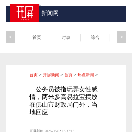
新闻网
<
>
首页
时事
综合
昆滇
>
>
>
>
首页
开屏新闻
首页
热点新闻
一公务员被指玩弄女性感
情，两米多高易拉宝摆放
在佛山市财政局门外，当
地回应
开屏新闻
2026-06-02 16:37:13