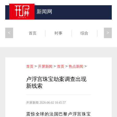
新闻网
<
>
首页
时事
综合
昆滇
>
>
>
>
首页
开屏新闻
首页
热点新闻
卢浮宫珠宝劫案调查出现
新线索
开屏新闻
2026-06-02 16:45:57
震惊全球的法国巴黎卢浮宫珠宝