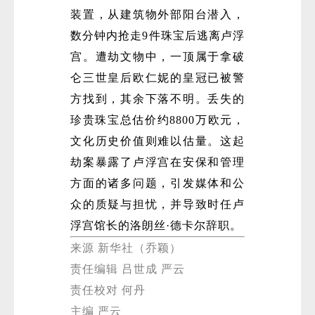
装置，从建筑物外部阳台潜入，
数分钟内抢走9件珠宝后逃离卢浮
宫。遭劫文物中，一顶属于拿破
仑三世皇后欧仁妮的皇冠已被警
方找到，其余下落不明。丢失的
珍贵珠宝总估价约8800万欧元，
文化历史价值则难以估量。这起
劫案暴露了卢浮宫在安保和管理
方面的诸多问题，引发媒体和公
众的质疑与担忧，并导致时任卢
浮宫馆长的洛朗丝·德卡尔辞职。
来源 新华社（乔颖）
责任编辑 吕世成 严云
责任校对 何丹
主编 严云