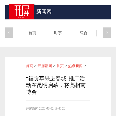
新闻网
<
>
首页
时事
综合
昆滇
>
>
>
>
首页
开屏新闻
首页
热点新闻
“福贡草果进春城”推广活
动在昆明启幕，将亮相南
博会
开屏新闻
2026-06-02 19:45:20