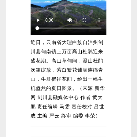
近日，云南省大理白族自治州剑
川县甸南镇上万亩高山杜鹃迎来
盛花期。高山草甸间，漫山杜鹃
次第绽放，紫白繁花铺满连绵青
山，牛群徜徉花间，绘出一幅生
机盎然的夏日图景。（来源 新华
网 剑川县融媒体中心 作者 黄大
鹏 责任编辑 马雯 责任校对 吕世
成 主编 严云 终审 编委 李荣）