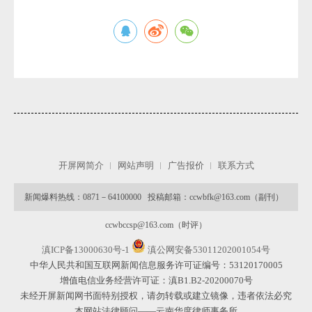
微
开屏网简介
网站声明
广告报价
联系方式
新闻爆料热线：0871－64100000 投稿邮箱：ccwbfk@163.com（副刊）
ccwbccsp@163.com（时评）
滇ICP备13000630号-1
滇公网安备53011202001054号
中华人民共和国互联网新闻信息服务许可证编号：53120170005
增值电信业务经营许可证：滇B1.B2-20200070号
未经开屏新闻网书面特别授权，请勿转载或建立镜像，违者依法必究
本网站法律顾问——云南华度律师事务所