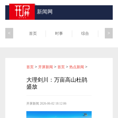
新闻网
<
>
首页
时事
综合
昆滇
>
>
>
>
首页
开屏新闻
首页
热点新闻
大理剑川：万亩高山杜鹃
盛放
开屏新闻
2026-06-02 18:12:06