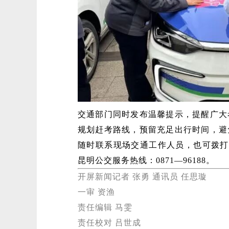
交通部门同时发布温馨提示，提醒广大
规划赶考路线，预留充足出行时间，避
随时联系现场交通工作人员，也可拨打服
昆明公交服务热线：0871—96188。
开屏新闻记者 张勇 通讯员 任思璇
一审 资渔
责任编辑 马雯
责任校对 吕世成