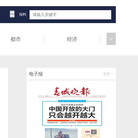
知名品牌一年关闭超90家门店！很多昆明人
吃过……
报料
2026-06-02 19:44:18
>
都市
经济
健康
腾讯、美团、京东、蔚来、比亚迪，集体大
涨
2026-06-02 19:44:25
2026年高考暖心护航，昆明地铁、公交、出
电子报
更多 >
租推出免费出行及便民服务
2026-06-02 19:44:38
官渡区产投公司联合丰翼无人机公司深耕进
出口贸易，无人机榴莲运输试飞成功
2026-06-02 19:44:46