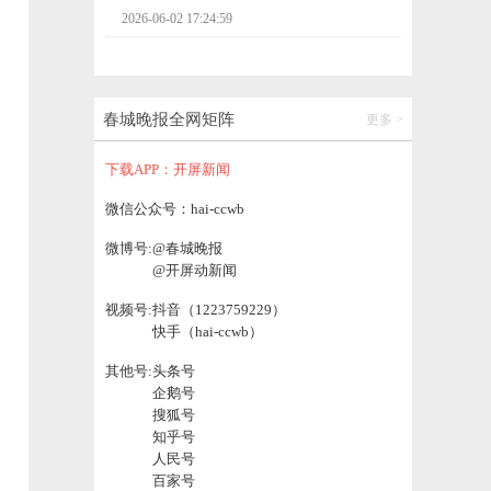
2026-06-02 16:37:06
王楚钦任国乒男队队长
春城晚报全网矩阵
更多 >
2026-06-02 16:37:24
下载APP：开屏新闻
知名品牌一年关闭超90家门店！很多昆明人
微信公众号：hai-ccwb
吃过……
微博号:
@春城晚报
2026-06-02 19:44:18
@开屏动新闻
视频号:
抖音（1223759229）
腾讯、美团、京东、蔚来、比亚迪，集体大
快手（hai-ccwb）
涨
2026-06-02 19:44:25
其他号:
头条号
企鹅号
搜狐号
2026年高考暖心护航，昆明地铁、公交、出
知乎号
租推出免费出行及便民服务
人民号
2026-06-02 19:44:38
百家号