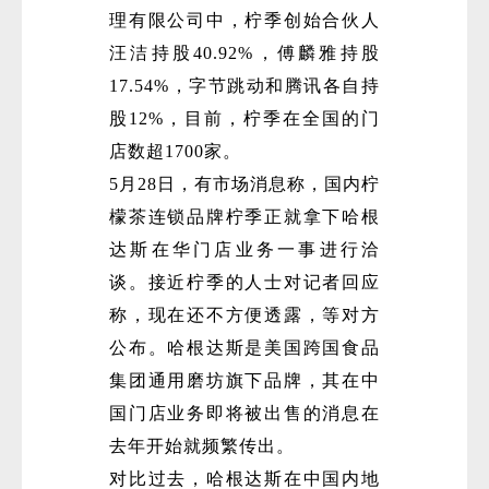
理有限公司中，柠季创始合伙人
汪洁持股40.92%，傅麟雅持股
17.54%，字节跳动和腾讯各自持
股12%，目前，柠季在全国的门
店数超1700家。
5月28日，有市场消息称，国内柠
檬茶连锁品牌柠季正就拿下哈根
达斯在华门店业务一事进行洽
谈。接近柠季的人士对记者回应
称，现在还不方便透露，等对方
公布。哈根达斯是美国跨国食品
集团通用磨坊旗下品牌，其在中
国门店业务即将被出售的消息在
去年开始就频繁传出。
对比过去，哈根达斯在中国内地