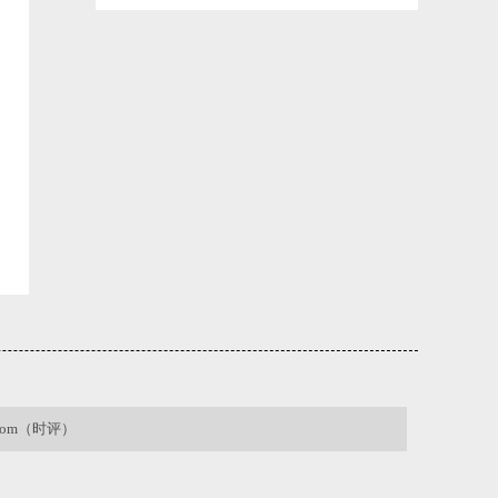
高山峡谷间，东方大峡谷搭起数字生命线
2026-06-02 20:52:39
.com（时评）