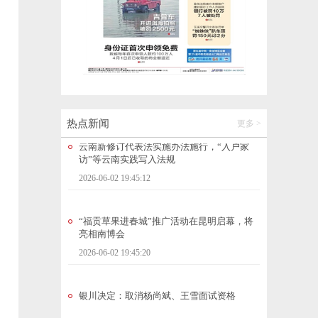
明后两天，云南省中东部将出现一次较强降
水天气过程，昆明……
2026-06-02 19:45:02
云南新修订代表法实施办法施行，“入户家
访”等云南实践写入法规
2026-06-02 19:45:12
热点新闻
更多 >
“福贡草果进春城”推广活动在昆明启幕，将
亮相南博会
2026-06-02 19:45:20
银川决定：取消杨尚斌、王雪面试资格
2026-06-02 19:45:34
命悬一线！云南元江一幼童落水沉入塘底，
过路夫妇上演生死救援