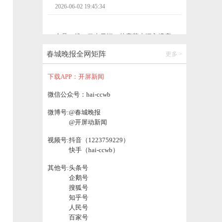
2026-06-02 19:45:40
知名品牌一年关闭超90家门店！很多昆明人
吃过……
春城晚报全网矩阵
更多 >
2026-06-02 19:44:18
下载APP：开屏新闻
腾讯、美团、京东、蔚来、比亚迪，集体大
微信公众号：hai-ccwb
涨
微博号:
@春城晚报
2026-06-02 19:44:25
@开屏动新闻
视频号:
抖音（1223759229）
戴惠明同志任中共昆明市盘龙区委委员、常
快手（hai-ccwb）
委、书记
2026-06-02 20:52:19
其他号:
头条号
企鹅号
搜狐号
“一车人安全带都是P上去的”，公安部发声
知乎号
人民号
2026-06-02 20:52:29
百家号