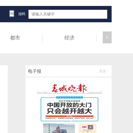
腾讯、美团、京东、蔚来、比亚迪，集体大
涨
报料
2026-06-02 19:44:25
>
都市
经济
健康
戴惠明同志任中共昆明市盘龙区委委员、常
委、书记
2026-06-02 20:52:19
“一车人安全带都是P上去的”，公安部发声
电子报
更多 >
2026-06-02 20:52:29
高山峡谷间，东方大峡谷搭起数字生命线
2026-06-02 20:52:39