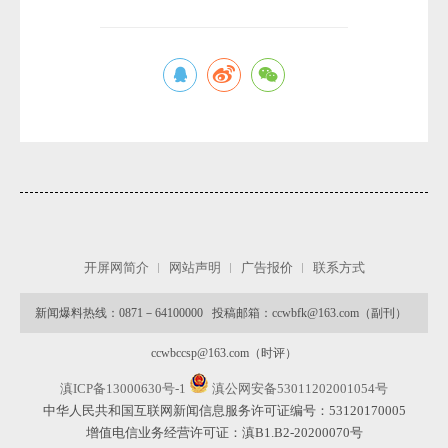
微
开屏网简介
网站声明
广告报价
联系方式
新闻爆料热线：0871－64100000 投稿邮箱：ccwbfk@163.com（副刊）
ccwbccsp@163.com（时评）
滇ICP备13000630号-1
滇公网安备53011202001054号
中华人民共和国互联网新闻信息服务许可证编号：53120170005
增值电信业务经营许可证：滇B1.B2-20200070号