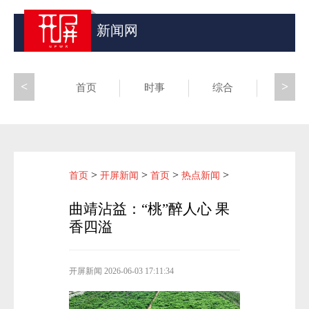
新闻网
<
>
首页
时事
综合
昆滇
>
>
>
>
首页
开屏新闻
首页
热点新闻
曲靖沾益：“桃”醉人心 果
香四溢
开屏新闻
2026-06-03 17:11:34