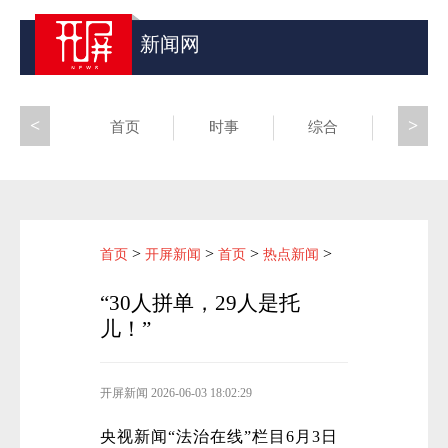
新闻网
<
>
首页
时事
综合
昆滇
>
>
>
>
首页
开屏新闻
首页
热点新闻
“30人拼单，29人是托
儿！”
开屏新闻
2026-06-03 18:02:29
央视新闻“法治在线”栏目6月3日