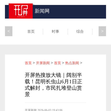
新闻网
<
>
首页
时事
综合
昆滇
>
>
>
>
首页
开屏新闻
首页
热点新闻
开屏热搜放大镜｜阔别半
载！昆明长虫山6月1日正
式解封，市民扎堆登山赏
景
开屏新闻
2026-06-03 19:43:06