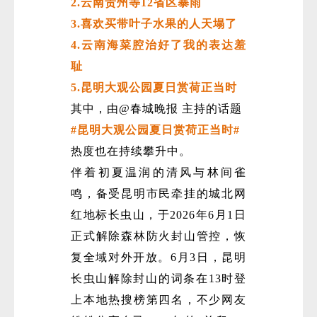
2.云南贵州等12省区暴雨
3.喜欢买带叶子水果的人天塌了
4.云南海菜腔治好了我的表达羞
耻
5.昆明大观公园夏日赏荷正当时
其中，由@春城晚报 主持的话题
#昆明大观公园夏日赏荷正当时#
微
热度也在持续攀升中。
伴着初夏温润的清风与林间雀
鸣，备受昆明市民牵挂的城北网
红地标长虫山，于2026年6月1日
正式解除森林防火封山管控，恢
复全域对外开放。6月3日，昆明
长虫山解除封山的词条在13时登
上本地热搜榜第四名，不少网友