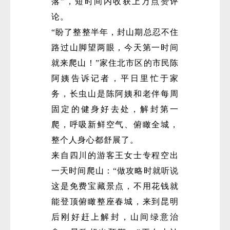
落”，短时间内收获上万点赞评
论。
“盼了整整半年，封山期总忍不住
路过山脚望两眼，今天第一时间
就来爬山！”家住北市区的市民陈
阿姨告诉记者，平日里忙于家
务，长虫山是陈阿姨和老伴每周
固定的健身好去处，解封第一
爬，呼吸新鲜空气、俯瞰全城，
整个人身心都舒展了。
来自四川的游客王女士专程空出
一天时间爬山：“做攻略时就听说
这是免费宝藏景点，不用花钱就
能登顶俯瞰整座春城，来到昆明
后刚好赶上解封，山间绿意治