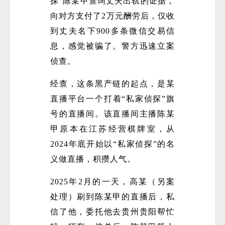
探”陈某甲查询丈夫出轨的证据，
向对方支付了2万元酬劳后，仅收
到丈夫名下900多条微信交易信
息，感觉被骗了。警方迅速立案
侦查。
经查，这条黑产链的起点，是某
微
直播平台一个打着“私家侦探”旗
号的直播间。该直播间主播陈某
甲原本在江苏经营棋牌室，从
2024年底开始以“私家侦探”的名
义做直播，积攒人气。
2025年2月的一天，高某（另案
处理）刷到陈某甲的直播后，私
信了他，委托他去贵州贵阳帮忙