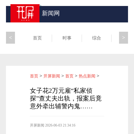
新闻网
<
>
首页
时事
综合
昆滇
>
>
>
>
首页
开屏新闻
首页
热点新闻
女子花2万元雇“私家侦
探”查丈夫出轨，报案后竟
意外牵出辅警内鬼……
开屏新闻
2026-06-03 21:34:16