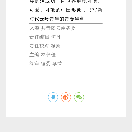
会圆满成功，向世界展现可信、
可爱、可敬的中国形象，书写新
时代云岭青年的青春华章！
来源 共青团云南省委
责任编辑 何丹
责任校对 杨飏
主编 林舒佳
终审 编委 李荣