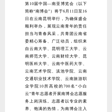
第10届中国—南亚博览会（以下
简称“南博会”）将于6月11日至16
日在云南昆明举行，为确保盛会
顺利举办，展现云南青年的责任
担当与青春风采，共青团云南省
委精心筹备、广泛动员，组织来
自云南大学、昆明理工大学、云
南师范大学、云南财经大学、昆
明医科大学、云南中医药大学、
云南艺术学院、滇池学院、云南
交通职业技术学院、云南旅游职
业学院10所高校的700名“小白
云”青年志愿者开展南博会志愿服
务上岗演练。志愿者以专业的素
养、饱满的热情，为南博会注入