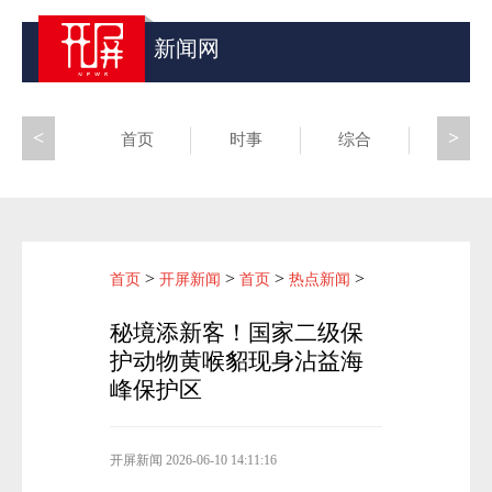
新闻网
<
>
首页
时事
综合
昆滇
>
>
>
>
首页
开屏新闻
首页
热点新闻
秘境添新客！国家二级保
护动物黄喉貂现身沾益海
峰保护区
开屏新闻
2026-06-10 14:11:16