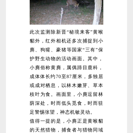
此次监测除新晋“秘境来客”黄喉
貂外，红外相机还多次捕捉到小
麂、狗獾、豪猪等国家“三有”保
护野生动物的活动画面。其中，
小麂俗称黄麂，属偶蹄目鹿科，
成体体长约70至87厘米，多独居
或成对栖息，以林木嫩芽、草本
枝叶为食。画面里，小麂逗留林
荫深处，时而低头觅食，时而驻
足警惕张望，神态机敏灵动。
值得一提的是，小麂正是黄喉貂
的天然猎物，捕食者与猎物同域