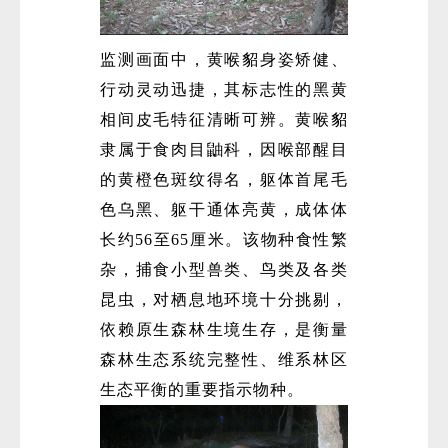
监测画面中，黄喉貂身姿矫健、
行动灵动迅捷，其标志性的黑黄
相间皮毛特征清晰可辨。黄喉貂
隶属于食肉目鼬科，因喉部醒目
的黄橙色斑纹得名，躯体首尾毛
微
色乌黑、躯干通体亮黄，成体体
长约56至65厘米。该物种食性繁
杂，捕食小型兽类、鸟类及各类
昆虫，对栖息地环境十分挑剔，
依赖原生森林生境生存，是衡量
森林生态系统完整性、维系林区
生态平衡的重要指示物种。