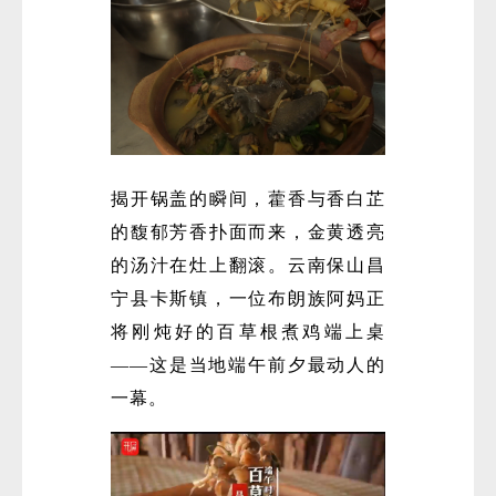
揭开锅盖的瞬间，藿香与香白芷
的馥郁芳香扑面而来，金黄透亮
的汤汁在灶上翻滚。云南保山昌
宁县卡斯镇，一位布朗族阿妈正
将刚炖好的百草根煮鸡端上桌
——这是当地端午前夕最动人的
一幕。