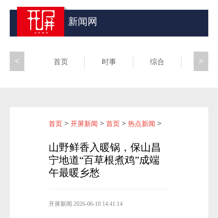
新闻网
<
>
首页
时事
综合
昆滇
>
>
>
>
首页
开屏新闻
首页
热点新闻
山野鲜香入暖锅，保山昌
宁地道“百草根煮鸡”成端
午最暖乡愁
开屏新闻
2026-06-10 14:41:14