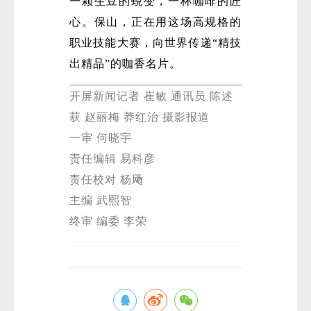
一颗生豆的蜕变，一杯咖啡的匠
心。保山，正在用这场高规格的
职业技能大赛，向世界传递“精技
出精品”的咖香名片。
开屏新闻记者 崔敏 通讯员 陈述
获 赵丽梅 莽红治 摄影报道
一审 何晓宇
责任编辑 易科彦
责任校对 杨飏
主编 武熙智
终审 编委 李荣