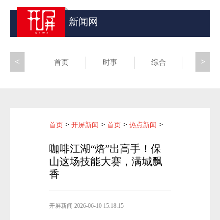
新闻网
<
>
首页
时事
综合
昆滇
>
>
>
>
首页
开屏新闻
首页
热点新闻
咖啡江湖“焙”出高手！保
山这场技能大赛，满城飘
香
开屏新闻
2026-06-10 15:18:15