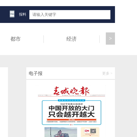
一名组织他人偷越国（边）境犯罪嫌疑人引
渡回国
报料
2026-06-11 16:44:43
>
都市
经济
健康
天文学家探测到极早期宇宙类星体的“闪烁”
2026-06-11 16:44:50
空调滤芯首迎分级体系，途虎养车联合多单
电子报
更多 >
位发布《乘用车空调养护空气质量评价》
2026-06-11 16:44:57
德宏盈江：精准溯源治顽疾，碧水长流润民
心
2026-06-11 16:14:05