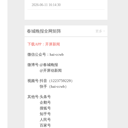
2026-06-11 15:58:34
官方通报“鹅腿阿姨卖鸭腿”
春城晚报全网矩阵
更多 >
2026-06-11 15:58:49
下载APP：开屏新闻
一名组织他人偷越国（边）境犯罪嫌疑人引
微信公众号：hai-ccwb
渡回国
微博号:
@春城晚报
2026-06-11 16:44:43
@开屏动新闻
视频号:
抖音（1223759229）
天文学家探测到极早期宇宙类星体的“闪烁”
快手（hai-ccwb）
2026-06-11 16:44:50
其他号:
头条号
企鹅号
搜狐号
空调滤芯首迎分级体系，途虎养车联合多单
知乎号
位发布《乘用车空调养护空气质量评价》
人民号
2026-06-11 16:44:57
百家号