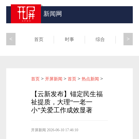
新闻网
<
>
首页
时事
综合
昆滇
>
>
>
>
首页
开屏新闻
首页
热点新闻
【云新发布】锚定民生福
祉提质，大理“一老一
小”关爱工作成效显著
开屏新闻
2026-06-10 17:46:10